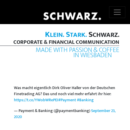
K
S
S
LEIN.
TARK.
CHWARZ.
CORPORATE & FINANCIAL COMMUNICATION
MADE WITH PASSION & COFFEE
IN WIESBADEN
Was macht eigentlich Dirk Oliver Haller von der Deutschen
Finetrading AG? Das und noch viel mehr erfahrt ihr hier:
https://t.co/YWobWRePEI
#Payment
#Banking
— Payment & Banking (@paymentbanking)
September 23,
2020