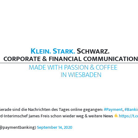
K
S
S
LEIN.
TARK.
CHWARZ.
CORPORATE & FINANCIAL COMMUNICATION
MADE WITH PASSION & COFFEE
IN WIESBADEN
erade sind die Nachrichten des Tages online gegangen:
#Payment
,
#Banki
ard-Interimschef James Freis schon wieder weg & weitere News
https://t
(@paymentbanking)
September 14, 2020