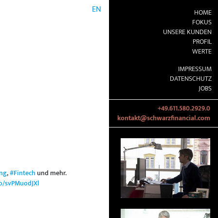
EN
HOME
FOKUS
UNSERE KUNDEN
PROFIL
WERTE
IMPRESSUM
DATENSCHUTZ
JOBS
+49.611.580.2929.0
kontakt@schwarzfinancial.com
ng
,
#Fintech
und mehr.
.co/svPMuodJXl