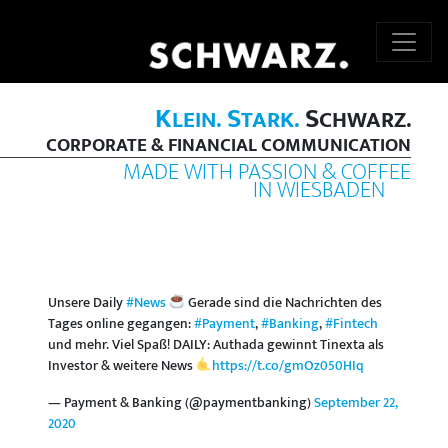
K
S
S
LEIN.
TARK.
CHWARZ.
CORPORATE & FINANCIAL COMMUNICATION
MADE WITH PASSION & COFFEE
IN WIESBADEN
Unsere Daily
#News
Gerade sind die Nachrichten des
Tages online gegangen:
#Payment
,
#Banking
,
#Fintech
und mehr. Viel Spaß! DAILY: Authada gewinnt Tinexta als
Investor & weitere News
https://t.co/gmOz050HIq
— Payment & Banking (@paymentbanking)
September 22,
2020