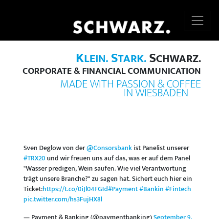
K
S
S
LEIN.
TARK.
CHWARZ.
CORPORATE & FINANCIAL COMMUNICATION
MADE WITH PASSION & COFFEE
IN WIESBADEN
Sven Deglow von der
@Consorsbank
ist Panelist unserer
#TRX20
und wir freuen uns auf das, was er auf dem Panel
"Wasser predigen, Wein saufen. Wie viel Verantwortung
trägt unsere Branche?" zu sagen hat. Sichert euch hier ein
Ticket:
https://t.co/0iJl04FGId
#Payment
#Bankin
#Fintech
pic.twitter.com/hs3FujHX8l
— Payment & Banking (@paymentbanking)
September 9,