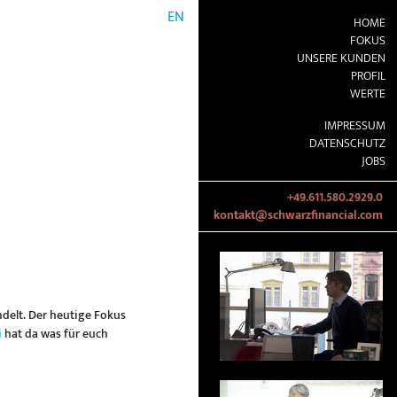
EN
HOME
FOKUS
UNSERE KUNDEN
PROFIL
WERTE
IMPRESSUM
DATENSCHUTZ
JOBS
+49.611.580.2929.0
kontakt@schwarzfinancial.com
delt. Der heutige Fokus
i
hat da was für euch