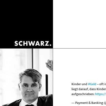
Kinder und
#Geld
– oft 
liegt darauf, dass Kind
aufgeschrieben:
https:/
— Payment & Banking 