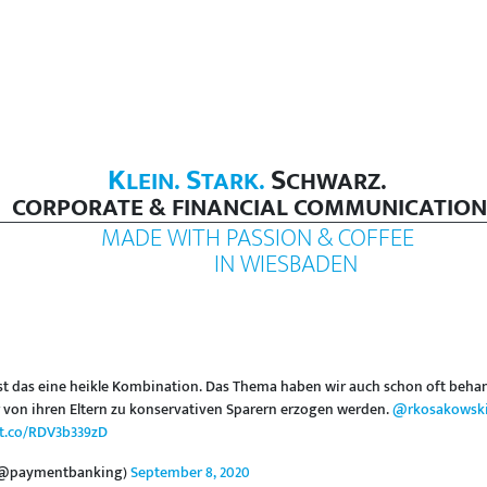
K
S
S
LEIN.
TARK.
CHWARZ.
CORPORATE & FINANCIAL COMMUNICATION
MADE WITH PASSION & COFFEE
IN WIESBADEN
ist das eine heikle Kombination. Das Thema haben wir auch schon oft behan
er von ihren Eltern zu konservativen Sparern erzogen werden.
@rkosakowsk
/t.co/RDV3b339zD
(@paymentbanking)
September 8, 2020