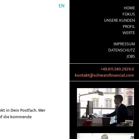
EN
HOME
FOKUS
UNSERE KUNDEN
PROFIL
WERTE
IMPRESSUM
DATENSCHUTZ
JOBS
+49.611.580.2929.0
kontakt@schwarzfinancial.com
ekt in Dein Postfach. Wer
uf die kommende