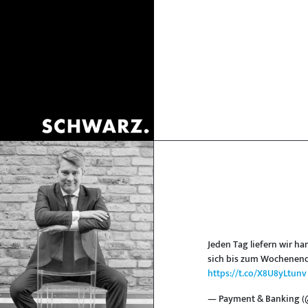
Jeden Tag liefern wir h
sich bis zum Wochenen
https://t.co/X8U8yLtunv
— Payment & Banking 