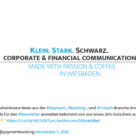
K
S
S
LEIN.
TARK.
CHWARZ.
CORPORATE & FINANCIAL COMMUNICATION
MADE WITH PASSION & COFFEE
IN WIESBADEN
andverlesene News aus der
#Payment
-,
#Banking
-, und
#Fintech
-Branche dir
de für den
#Newsletter
anmeldet bekommt von uns einen 30% Gutschein a
https://t.co/VyYd07sZ6T
pic.twitter.com/JiRjswLMwt
(@paymentbanking)
November 5, 2020