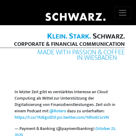
K
S
S
LEIN.
TARK.
CHWARZ.
CORPORATE & FINANCIAL COMMUNICATION
MADE WITH PASSION & COFFEE
IN WIESBADEN
In letzter Zeit gibt es verstärktes Interesse an Cloud
Computing als Mittel zur Unterstützung der
Digitalisierung von Finanzdienstleistungen. Zeit sich in
einem Podcast mit
@Rotero
dazu zu unterhalten:
https://t.co/7A3EgolZUl
pic.twitter.com/YdhoECscVN
— Payment & Banking (@paymentbanking)
October 23,
2020