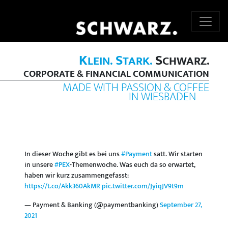
K
S
S
LEIN.
TARK.
CHWARZ.
CORPORATE & FINANCIAL COMMUNICATION
MADE WITH PASSION & COFFEE
IN WIESBADEN
In dieser Woche gibt es bei uns
#Payment
satt. Wir starten
in unsere
#PEX
-Themenwoche. Was euch da so erwartet,
haben wir kurz zusammengefasst:
https://t.co/Akk360AkMR
pic.twitter.com/JyiqJV9t9m
— Payment & Banking (@paymentbanking)
September 27,
2021