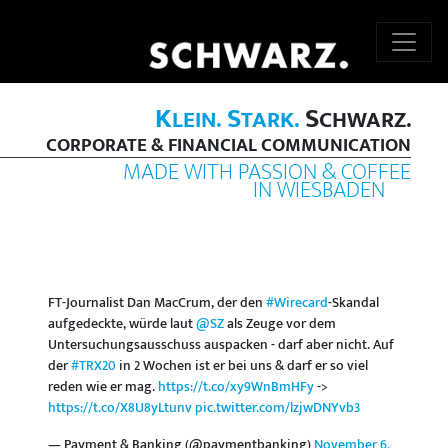
K
S
S
LEIN.
TARK.
CHWARZ.
CORPORATE & FINANCIAL COMMUNICATION
MADE WITH PASSION & COFFEE
IN WIESBADEN
FT-Journalist Dan MacCrum, der den
#Wirecard
-Skandal
aufgedeckte, würde laut
@SZ
als Zeuge vor dem
Untersuchungsausschuss auspacken - darf aber nicht. Auf
der
#TRX20
in 2 Wochen ist er bei uns & darf er so viel
reden wie er mag.
https://t.co/xy9WnBmHFy
->
https://t.co/X8U8yLtunv
pic.twitter.com/lzjwDNYvb3
— Payment & Banking (@paymentbanking)
November 6,