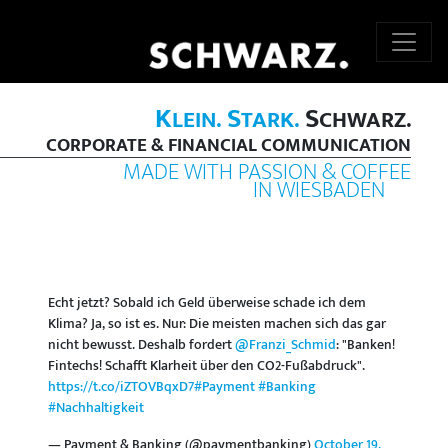
K
S
S
LEIN.
TARK.
CHWARZ.
CORPORATE & FINANCIAL COMMUNICATION
MADE WITH PASSION & COFFEE
IN WIESBADEN
Echt jetzt? Sobald ich Geld überweise schade ich dem
Klima? Ja, so ist es. Nur: Die meisten machen sich das gar
nicht bewusst. Deshalb fordert
@Franzi_Schmid
: "Banken!
Fintechs! Schafft Klarheit über den CO2-Fußabdruck".
https://t.co/iZTOVBqxD7
#Payment
#Banking
#Nachhaltigkeit
— Payment & Banking (@paymentbanking)
October 19,