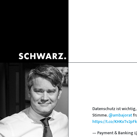
Datenschutz ist wichti
Stimme.
@ambajorat
fr
https://t.co/KHKxTv2pFk
— Payment & Banking 