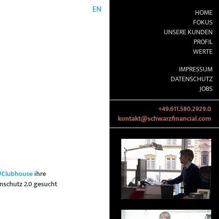
EN
HOME
FOKUS
UNSERE KUNDEN
PROFIL
WERTE
IMPRESSUM
DATENSCHUTZ
JOBS
+49.611.580.2929.0
kontakt@schwarzfinancial.com
#Clubhouse
ihre
enschutz 2.0 gesucht