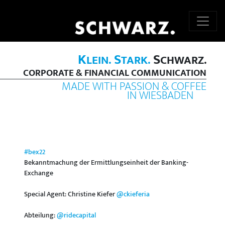
K
S
S
LEIN.
TARK.
CHWARZ.
CORPORATE & FINANCIAL COMMUNICATION
MADE WITH PASSION & COFFEE
IN WIESBADEN
#bex22
Bekanntmachung der Ermittlungseinheit der Banking-
Exchange
Special Agent: Christine Kiefer
@ckieferia
Abteilung:
@ridecapital