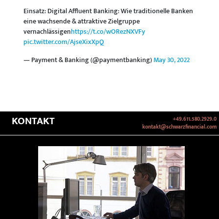
Einsatz: Digital Affluent Banking: Wie traditionelle Banken
eine wachsende & attraktive Zielgruppe
vernachlässigen
https://t.co/wORezNXVFy
pic.twitter.com/AjseXixXpQ
— Payment & Banking (@paymentbanking)
May 30, 2022
KONTAKT
+49.611.580.2929.0
kontakt@schwarzfinancial.com