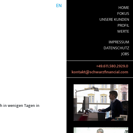
EN
HOME
FOKUS
UNSERE KUNDEN
PROFIL
WERTE
IMPRESSUM
DATENSCHUTZ
JOBS
+49.611.580.2929.0
kontakt@schwarzfinancial.com
th in wenigen Tagen in