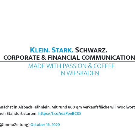
K
S
S
LEIN.
TARK.
CHWARZ.
CORPORATE & FINANCIAL COMMUNICATION
MADE WITH PASSION & COFFEE
IN WIESBADEN
ächst in Alsbach-Hähnlein: Mit rund 800 qm Verkaufsfläche will Woolwor
en Standort starten.
https://t.co/ieaPpeBC85
 (@ImmoZeitung)
October 16, 2020