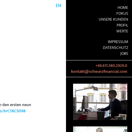
EN
HOME
FOKUS
UNSERE KUNDEN
PROFIL
WERTE
IMPRESSUM
DATENSCHUTZ
JOBS
+49.611.580.2929.0
kontakt@schwarzfinancial.com
h den ersten neun
.co/brC5BCSD9B