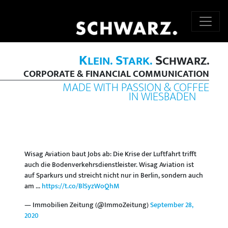
K
S
S
LEIN.
TARK.
CHWARZ.
CORPORATE & FINANCIAL COMMUNICATION
MADE WITH PASSION & COFFEE
IN WIESBADEN
Wisag Aviation baut Jobs ab: Die Krise der Luftfahrt trifft
auch die Bodenverkehrsdienstleister. Wisag Aviation ist
auf Sparkurs und streicht nicht nur in Berlin, sondern auch
am ...
https://t.co/BlSyzWoQhM
— Immobilien Zeitung (@ImmoZeitung)
September 28,
2020