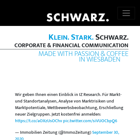
K
S
S
LEIN.
TARK.
CHWARZ.
CORPORATE & FINANCIAL COMMUNICATION
MADE WITH PASSION & COFFEE
IN WIESBADEN
Wir geben Ihnen einen Einblick in IZ Research. Für Markt-
und Standortanalysen, Analyse von Marktrisiken und
Marktpotentiale, Wettbewerbsbeobachtung, Erschließung
neuer Zielgruppen. Jetzt kostenfrei anmelden:
https://t.co/aOXzUsOChv
pic.twitter.com/siVUOCbpQ6
— Immobilien Zeitung (@ImmoZeitung)
September 30,
2020