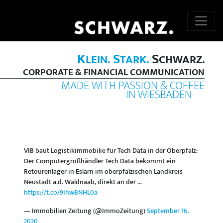
K
S
S
LEIN.
TARK.
CHWARZ.
CORPORATE & FINANCIAL COMMUNICATION
MADE WITH PASSION & COFFEE
IN WIESBADEN
VIB baut Logistikimmobilie für Tech Data in der Oberpfalz:
Der Computergroßhändler Tech Data bekommt ein
Retourenlager in Eslarn im oberpfälzischen Landkreis
Neustadt a.d. Waldnaab, direkt an der ...
https://t.co/9IhwBNHL0a
— Immobilien Zeitung (@ImmoZeitung)
September 16,
2020