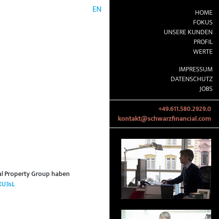
EN
HOME
FOKUS
UNSERE KUNDEN
PROFIL
WERTE
IMPRESSUM
DATENSCHUTZ
JOBS
+49.611.580.2929.0
kontakt@schwarzfinancial.com
eal Property Group haben
XU3sL