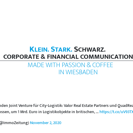
K
S
S
LEIN.
TARK.
CHWARZ.
CORPORATE & FINANCIAL COMMUNICATION
MADE WITH PASSION & COFFEE
IN WIESBADEN
den Joint Venture für City-Logistik: Valor Real Estate Partners und QuadR
ssen, um 1 Mrd. Euro in Logistikobjekte in britischen, ...
https://t.co/uV93T
 (@ImmoZeitung)
November 2, 2020