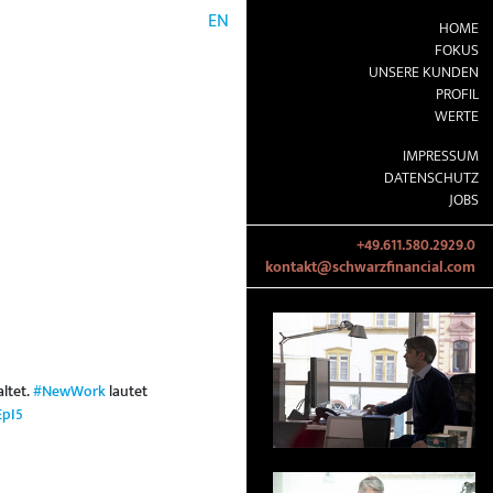
EN
HOME
FOKUS
UNSERE KUNDEN
PROFIL
WERTE
IMPRESSUM
DATENSCHUTZ
JOBS
+49.611.580.2929.0
kontakt@schwarzfinancial.com
ltet.
#NewWork
lautet
EpI5