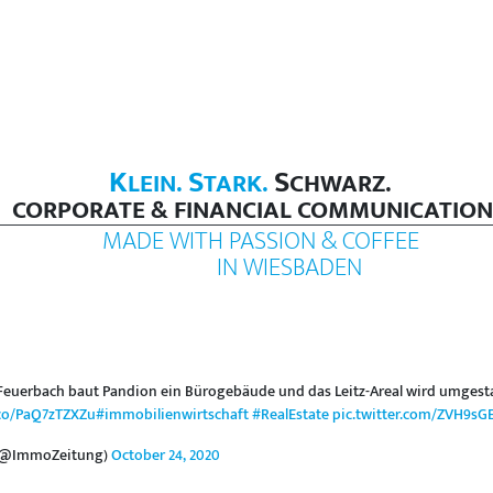
K
S
S
LEIN.
TARK.
CHWARZ.
CORPORATE & FINANCIAL COMMUNICATION
MADE WITH PASSION & COFFEE
IN WIESBADEN
l Feuerbach baut Pandion ein Bürogebäude und das Leitz-Areal wird umgesta
.co/PaQ7zTZXZu
#immobilienwirtschaft
#RealEstate
pic.twitter.com/ZVH9sG
 (@ImmoZeitung)
October 24, 2020