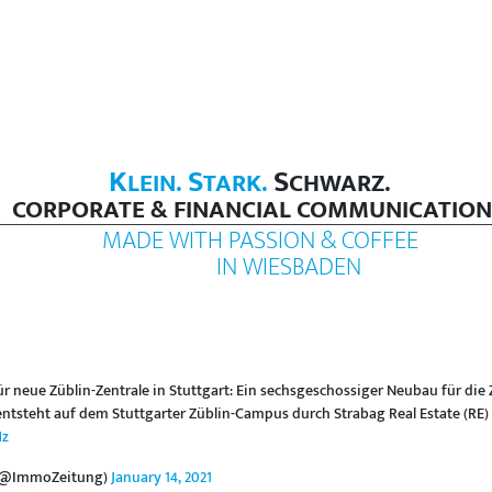
K
S
S
LEIN.
TARK.
CHWARZ.
CORPORATE & FINANCIAL COMMUNICATION
MADE WITH PASSION & COFFEE
IN WIESBADEN
ür neue Züblin-Zentrale in Stuttgart: Ein sechsgeschossiger Neubau für die 
tsteht auf dem Stuttgarter Züblin-Campus durch Strabag Real Estate (RE) bi
Hz
 (@ImmoZeitung)
January 14, 2021