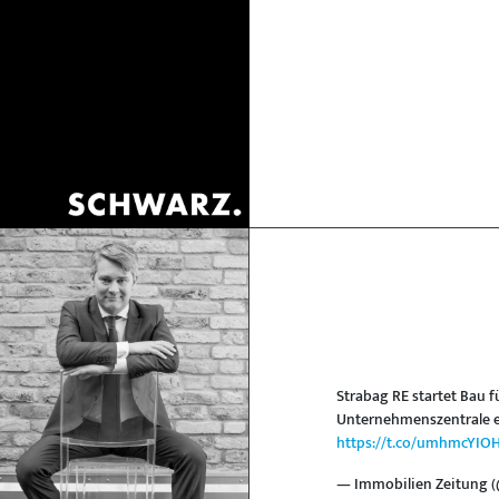
Strabag RE startet Bau f
Unternehmenszentrale en
https://t.co/umhmcYIO
— Immobilien Zeitung