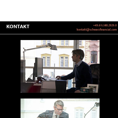
KONTAKT
+49.611.580.2929.0
kontakt@schwarzfinancial.com