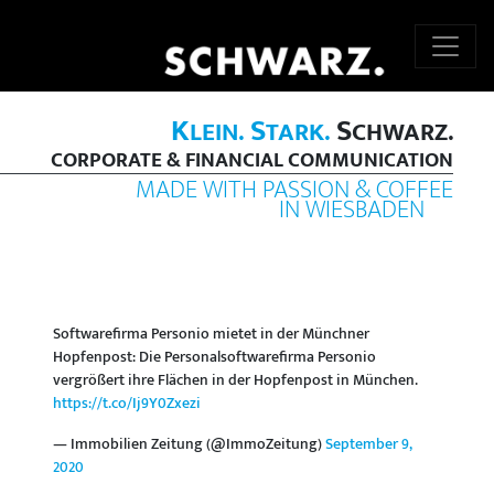
K
S
S
LEIN.
TARK.
CHWARZ.
CORPORATE & FINANCIAL COMMUNICATION
MADE WITH PASSION & COFFEE
IN WIESBADEN
Softwarefirma Personio mietet in der Münchner
Hopfenpost: Die Personalsoftwarefirma Personio
vergrößert ihre Flächen in der Hopfenpost in München.
https://t.co/Ij9Y0Zxezi
— Immobilien Zeitung (@ImmoZeitung)
September 9,
2020