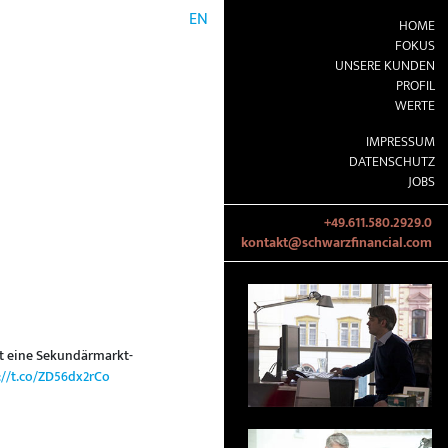
EN
HOME
FOKUS
UNSERE KUNDEN
PROFIL
WERTE
IMPRESSUM
DATENSCHUTZ
JOBS
+49.611.580.2929.0
kontakt@schwarzfinancial.com
t eine Sekundärmarkt-
://t.co/ZD56dx2rCo