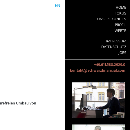
EN
HOME
FOKUS
UNSERE KUNDEN
PROFIL
WERTE
IMPRESSUM
DATENSCHUTZ
JOBS
+49.611.580.2929.0
kontakt@schwarzfinancial.com
rierefreien Umbau von