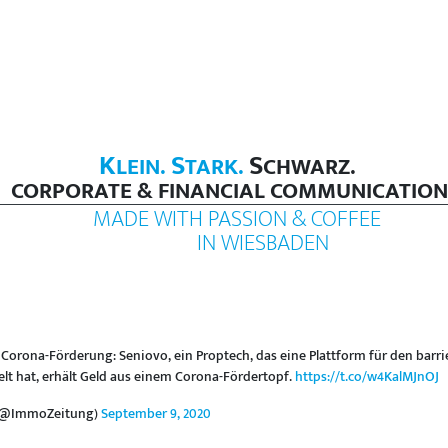
K
S
S
LEIN.
TARK.
CHWARZ.
CORPORATE & FINANCIAL COMMUNICATION
MADE WITH PASSION & COFFEE
IN WIESBADEN
 Corona-Förderung: Seniovo, ein Proptech, das eine Plattform für den bar
t hat, erhält Geld aus einem Corona-Fördertopf.
https://t.co/w4KalMJnOJ
 (@ImmoZeitung)
September 9, 2020