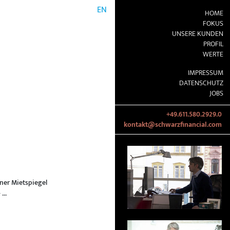
EN
HOME
FOKUS
UNSERE KUNDEN
PROFIL
WERTE
IMPRESSUM
DATENSCHUTZ
JOBS
+49.611.580.2929.0
kontakt@schwarzfinancial.com
ner Mietspiegel
...