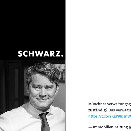
Münchner Verwaltungsger
zuständig? Das Verwaltun
https://t.co/9KEP8hJ3nW
— Immobilien Zeitung