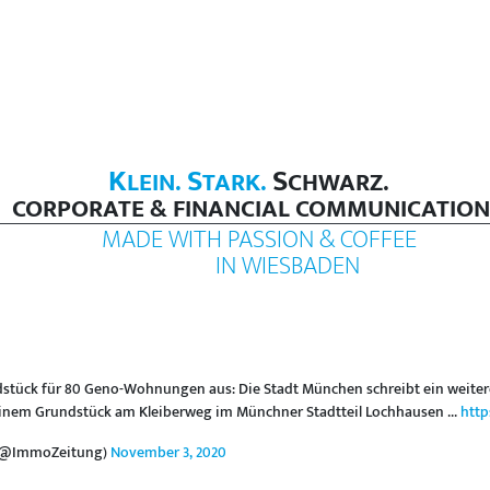
K
S
S
LEIN.
TARK.
CHWARZ.
CORPORATE & FINANCIAL COMMUNICATION
MADE WITH PASSION & COFFEE
IN WIESBADEN
stück für 80 Geno-Wohnungen aus: Die Stadt München schreibt ein weite
einem Grundstück am Kleiberweg im Münchner Stadtteil Lochhausen ...
http
 (@ImmoZeitung)
November 3, 2020