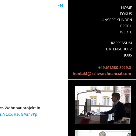
EN
HOME
FOKUS
UNSERE KUNDEN
PROFIL
WERTE
IMPRESSUM
DATENSCHUTZ
JOBS
+49.611.580.2929.0
kontakt@schwarzfinancial.com
res Wohnbauprojekt in
s://t.co/H3uGMz4vPp