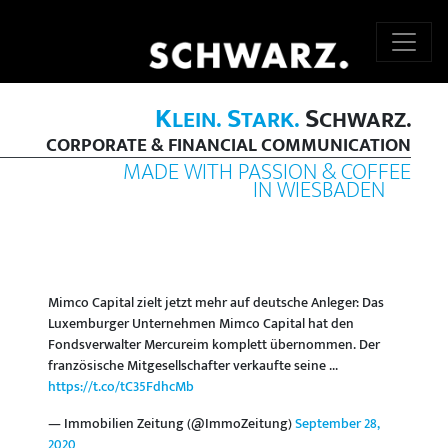
K
S
S
LEIN.
TARK.
CHWARZ.
CORPORATE & FINANCIAL COMMUNICATION
MADE WITH PASSION & COFFEE
IN WIESBADEN
Mimco Capital zielt jetzt mehr auf deutsche Anleger: Das
Luxemburger Unternehmen Mimco Capital hat den
Fondsverwalter Mercureim komplett übernommen. Der
französische Mitgesellschafter verkaufte seine ...
https://t.co/tC35FdhcMb
— Immobilien Zeitung (@ImmoZeitung)
September 28,
2020