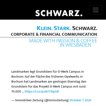
K
S
S
LEIN.
TARK.
CHWARZ.
CORPORATE & FINANCIAL COMMUNICATION
MADE WITH PASSION & COFFEE
IN WIESBADEN
Landmarken legt Grundstein für O-Werk Campus in
Bochum: Auf der Fläche des früheren Opelwerks in
Bochum hat Landmarken am gestrigen Dienstag den
Grundstein für das Projekt O-Werk Campus mit rund
70.000 ...
https://t.co/puKr51bpU8
— Immobilien Zeitung (@ImmoZeitung)
October 7, 2020