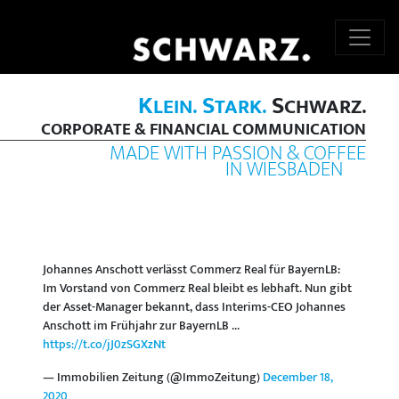
K
S
S
LEIN.
TARK.
CHWARZ.
CORPORATE & FINANCIAL COMMUNICATION
MADE WITH PASSION & COFFEE
IN WIESBADEN
Johannes Anschott verlässt Commerz Real für BayernLB:
Im Vorstand von Commerz Real bleibt es lebhaft. Nun gibt
der Asset-Manager bekannt, dass Interims-CEO Johannes
Anschott im Frühjahr zur BayernLB ...
https://t.co/jJ0zSGXzNt
— Immobilien Zeitung (@ImmoZeitung)
December 18,
2020