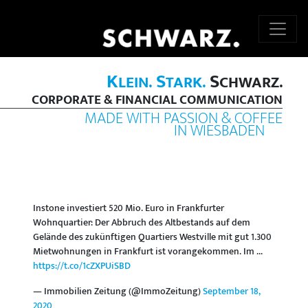
K
S
S
LEIN.
TARK.
CHWARZ.
CORPORATE & FINANCIAL COMMUNICATION
MADE WITH PASSION & COFFEE
IN WIESBADEN
Instone investiert 520 Mio. Euro in Frankfurter
Wohnquartier: Der Abbruch des Altbestands auf dem
Gelände des zukünftigen Quartiers Westville mit gut 1.300
Mietwohnungen in Frankfurt ist vorangekommen. Im ...
https://t.co/1cZXPUiSBD
— Immobilien Zeitung (@ImmoZeitung)
September 18,
2020