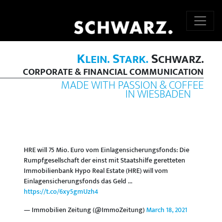
K
S
S
LEIN.
TARK.
CHWARZ.
CORPORATE & FINANCIAL COMMUNICATION
MADE WITH PASSION & COFFEE
IN WIESBADEN
HRE will 75 Mio. Euro vom Einlagensicherungsfonds: Die
Rumpfgesellschaft der einst mit Staatshilfe geretteten
Immobilienbank Hypo Real Estate (HRE) will vom
Einlagensicherungsfonds das Geld ...
https://t.co/6xy5gmUzh4
— Immobilien Zeitung (@ImmoZeitung)
March 18, 2021