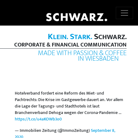
K
S
S
LEIN.
TARK.
CHWARZ.
CORPORATE & FINANCIAL COMMUNICATION
MADE WITH PASSION & COFFEE
IN WIESBADEN
Hotelverband fordert eine Reform des Miet- und
Pachtrechts: Die Krise im Gastgewerbe dauert an. Vor allem
die Lage der Tagungs- und Stadthotels ist laut
Branchenverband Dehoga wegen der Corona-Pandemie ...
https://t.co/u4aKOWb3o0
— Immobilien Zeitung (@ImmoZeitung)
September 8,
2020