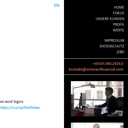
EN
HOME
FOKUS
UNSERE KUNDEN
PROFIL
WERTE
IMPRESSUM
DATENSCHUTZ
JOBS
+49.611.580.2929.0
kontakt@schwarzfinancial.com
am wird Signo
https://t.co/cpTAufXAwL