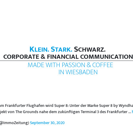
K
S
S
LEIN.
TARK.
CHWARZ.
CORPORATE & FINANCIAL COMMUNICATION
MADE WITH PASSION & COFFEE
IN WIESBADEN
am Frankfurter Flughafen wird Super 8: Unter der Marke Super 8 by Wyndh
ojekt von The Grounds nahe dem zukünftigen Terminal 3 des Frankfurter ...
 (@ImmoZeitung)
September 30, 2020