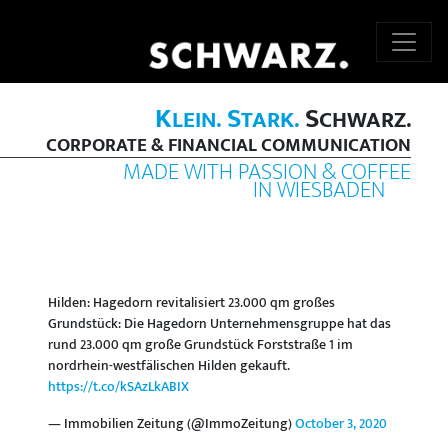
K
S
S
LEIN.
TARK.
CHWARZ.
CORPORATE & FINANCIAL COMMUNICATION
MADE WITH PASSION & COFFEE
IN WIESBADEN
Hilden: Hagedorn revitalisiert 23.000 qm großes
Grundstück: Die Hagedorn Unternehmensgruppe hat das
rund 23.000 qm große Grundstück Forststraße 1 im
nordrhein-westfälischen Hilden gekauft.
https://t.co/kSAzLkABIX
— Immobilien Zeitung (@ImmoZeitung)
October 3, 2020