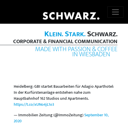
K
S
S
LEIN.
TARK.
CHWARZ.
CORPORATE & FINANCIAL COMMUNICATION
MADE WITH PASSION & COFFEE
IN WIESBADEN
Heidelberg: GBI startet Bauarbeiten für Adagio Aparthotel:
In der Kurfürstenanlage entstehen nahe zum
Hauptbahnhof 162 Studios und Apartments.
https://t.co/xUNo4jL1o3
— Immobilien Zeitung (@ImmoZeitung)
September 10,
2020