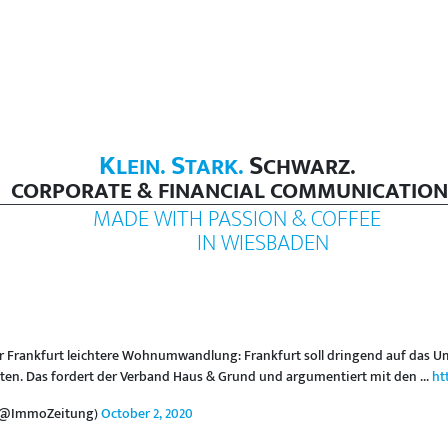
K
S
S
LEIN.
TARK.
CHWARZ.
CORPORATE & FINANCIAL COMMUNICATION
MADE WITH PASSION & COFFEE
IN WIESBADEN
ür Frankfurt leichtere Wohnumwandlung: Frankfurt soll dringend auf das 
en. Das fordert der Verband Haus & Grund und argumentiert mit den ...
ht
 (@ImmoZeitung)
October 2, 2020