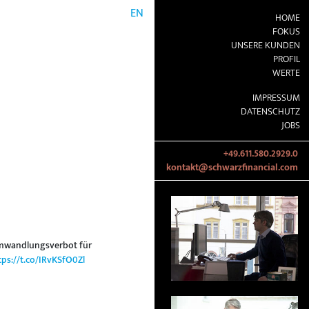
EN
HOME
FOKUS
UNSERE KUNDEN
PROFIL
WERTE
IMPRESSUM
DATENSCHUTZ
JOBS
+49.611.580.2929.0
kontakt@schwarzfinancial.com
Umwandlungsverbot für
tps://t.co/IRvKSfO0Zl