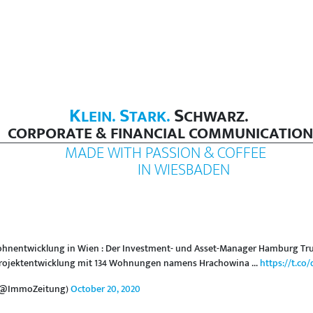
K
S
S
LEIN.
TARK.
CHWARZ.
CORPORATE & FINANCIAL COMMUNICATION
MADE WITH PASSION & COFFEE
IN WIESBADEN
nentwicklung in Wien : Der Investment- und Asset-Manager Hamburg Trust
rojektentwicklung mit 134 Wohnungen namens Hrachowina ...
https://t.co
 (@ImmoZeitung)
October 20, 2020