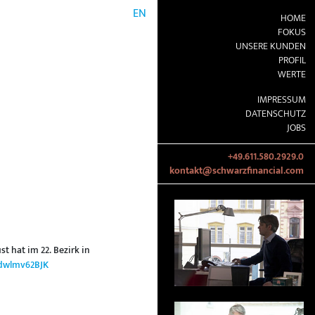
EN
HOME
FOKUS
UNSERE KUNDEN
PROFIL
WERTE
IMPRESSUM
DATENSCHUTZ
JOBS
+49.611.580.2929.0
kontakt@schwarzfinancial.com
 hat im 22. Bezirk in
/dwlmv62BJK