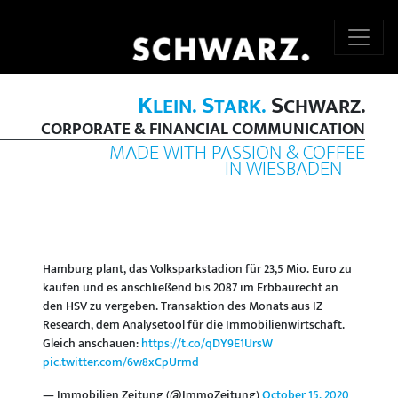
K
S
S
LEIN.
TARK.
CHWARZ.
CORPORATE & FINANCIAL COMMUNICATION
MADE WITH PASSION & COFFEE
IN WIESBADEN
Hamburg plant, das Volksparkstadion für 23,5 Mio. Euro zu
kaufen und es anschließend bis 2087 im Erbbaurecht an
den HSV zu vergeben. Transaktion des Monats aus IZ
Research, dem Analysetool für die Immobilienwirtschaft.
Gleich anschauen:
https://t.co/qDY9E1UrsW
pic.twitter.com/6w8xCpUrmd
— Immobilien Zeitung (@ImmoZeitung)
October 15, 2020