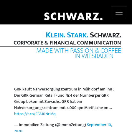
K
S
S
LEIN.
TARK.
CHWARZ.
CORPORATE & FINANCIAL COMMUNICATION
MADE WITH PASSION & COFFEE
IN WIESBADEN
GRR kauft Nahversorgungszentrum in Mühldorf am Inn :
Der GRR German Retail Fund Nr.4 der Nürnberger GRR
Group bekommt Zuwachs. GRR hat ein
Nahversorgungszentrum mit 4.000 qm Mietfläche im ...
https://t.co/EFA10NrL6q
— Immobilien Zeitung (@ImmoZeitung)
September 10,
2020