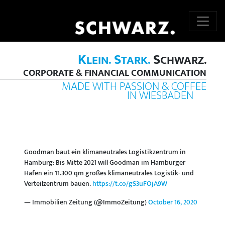
K
S
S
LEIN.
TARK.
CHWARZ.
CORPORATE & FINANCIAL COMMUNICATION
MADE WITH PASSION & COFFEE
IN WIESBADEN
Goodman baut ein klimaneutrales Logistikzentrum in
Hamburg: Bis Mitte 2021 will Goodman im Hamburger
Hafen ein 11.300 qm großes klimaneutrales Logistik- und
Verteilzentrum bauen.
https://t.co/gS3uFOjA9W
— Immobilien Zeitung (@ImmoZeitung)
October 16, 2020