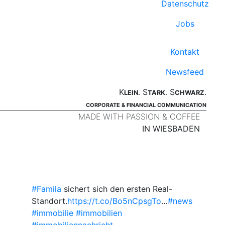
Datenschutz
Jobs
Kontakt
Newsfeed
K
S
S
LEIN.
TARK.
CHWARZ.
CORPORATE & FINANCIAL COMMUNICATION
MADE WITH PASSION & COFFEE
IN WIESBADEN
#Famila
sichert sich den ersten Real-
Standort.
https://t.co/Bo5nCpsgTo
…
#news
#immobilie
#immobilien
#immobiliennachricht