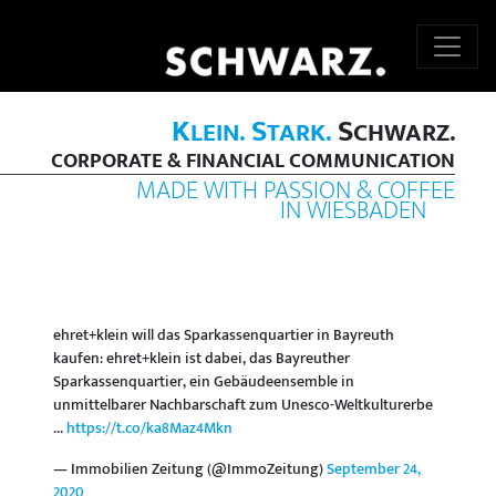
K
S
S
LEIN.
TARK.
CHWARZ.
CORPORATE & FINANCIAL COMMUNICATION
MADE WITH PASSION & COFFEE
IN WIESBADEN
ehret+klein will das Sparkassenquartier in Bayreuth
kaufen: ehret+klein ist dabei, das Bayreuther
Sparkassenquartier, ein Gebäudeensemble in
unmittelbarer Nachbarschaft zum Unesco-Weltkulturerbe
...
https://t.co/ka8Maz4Mkn
— Immobilien Zeitung (@ImmoZeitung)
September 24,
2020