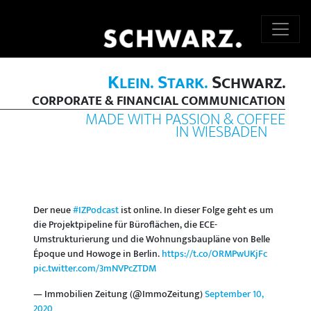
K
S
S
LEIN.
TARK.
CHWARZ.
CORPORATE & FINANCIAL COMMUNICATION
MADE WITH PASSION & COFFEE
IN WIESBADEN
Der neue
#IZPodcast
ist online. In dieser Folge geht es um
die Projektpipeline für Büroflächen, die ECE-
Umstrukturierung und die Wohnungsbaupläne von Belle
Époque und Howoge in Berlin.
https://t.co/ORMPwUKjFc
pic.twitter.com/3mNVPcZTDM
— Immobilien Zeitung (@ImmoZeitung)
September 10,
2020