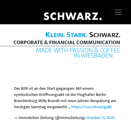
K
S
S
LEIN.
TARK.
CHWARZ.
CORPORATE & FINANCIAL COMMUNICATION
MADE WITH PASSION & COFFEE
IN WIESBADEN
Der BER ist an den Start gegangen: Mit einem
symbolischen Eröffnungsakt ist der Flughafen Berlin
Brandenburg Willy Brandt mit neun Jahren Verspätung am
heutigen Samstag eingeweiht ...
https://t.co/x6uxJrgyBz
— Immobilien Zeitung (@ImmoZeitung)
October 31, 2020