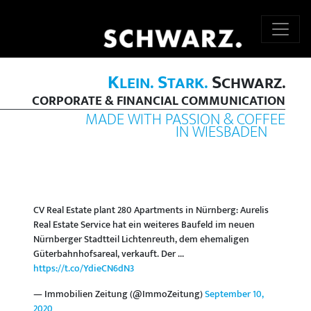
K
S
S
LEIN.
TARK.
CHWARZ.
CORPORATE & FINANCIAL COMMUNICATION
MADE WITH PASSION & COFFEE
IN WIESBADEN
CV Real Estate plant 280 Apartments in Nürnberg: Aurelis
Real Estate Service hat ein weiteres Baufeld im neuen
Nürnberger Stadtteil Lichtenreuth, dem ehemaligen
Güterbahnhofsareal, verkauft. Der ...
https://t.co/YdieCN6dN3
— Immobilien Zeitung (@ImmoZeitung)
September 10,
2020