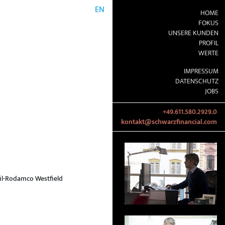
EN
HOME
FOKUS
UNSERE KUNDEN
PROFIL
WERTE
IMPRESSUM
DATENSCHUTZ
JOBS
+49.611.580.2929.0
kontakt@schwarzfinancial.com
ail-Rodamco Westfield