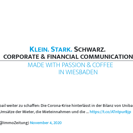
K
S
S
LEIN.
TARK.
CHWARZ.
CORPORATE & FINANCIAL COMMUNICATION
MADE WITH PASSION & COFFEE
IN WIESBADEN
il weiter zu schaffen: Die Corona-Krise hinterlässt in der Bilanz von Unib
 Umsätze der Mieter, die Mieteinnahmen und die ...
https://t.co/ATntpurBjp
 (@ImmoZeitung)
November 4, 2020