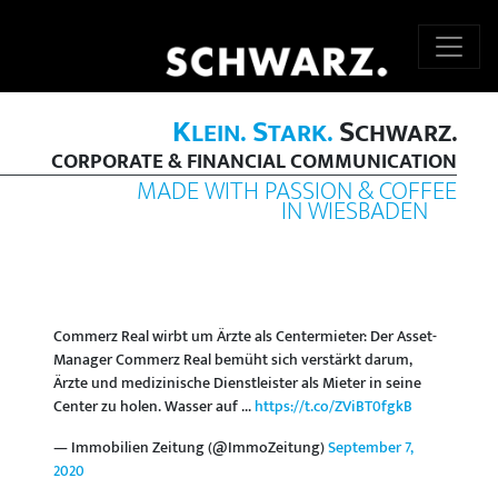
K
S
S
LEIN.
TARK.
CHWARZ.
CORPORATE & FINANCIAL COMMUNICATION
MADE WITH PASSION & COFFEE
IN WIESBADEN
Commerz Real wirbt um Ärzte als Centermieter: Der Asset-
Manager Commerz Real bemüht sich verstärkt darum,
Ärzte und medizinische Dienstleister als Mieter in seine
Center zu holen. Wasser auf ...
https://t.co/ZViBT0fgkB
— Immobilien Zeitung (@ImmoZeitung)
September 7,
2020