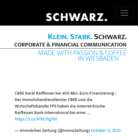
K
S
S
LEIN.
TARK.
CHWARZ.
CORPORATE & FINANCIAL COMMUNICATION
MADE WITH PASSION & COFFEE
IN WIESBADEN
CBRE berät Raiffeisen bei 400-Mio.-Euro-Finanzierung :
Der Immobiliendienstleister CBRE und die
Wirtschaftskanzlei FPS haben die österreichische
Raiffeisen Bank International bei einer ...
https://t.co/H1tE7tQ7t0
— Immobilien Zeitung (@ImmoZeitung)
October 12, 2020