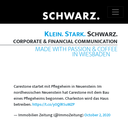
K
S
S
LEIN.
TARK.
CHWARZ.
CORPORATE & FINANCIAL COMMUNICATION
MADE WITH PASSION & COFFEE
IN WIESBADEN
Carestone startet mit Pflegeheim in Neuenstein: Im
nordhessischen Neuenstein hat Carestone mit dem Bau
eines Pflegeheims begonnen. Charleston wird das Haus
betreiben.
https://t.co/y0QlR5uMZP
— Immobilien Zeitung (@ImmoZeitung)
October 2, 2020