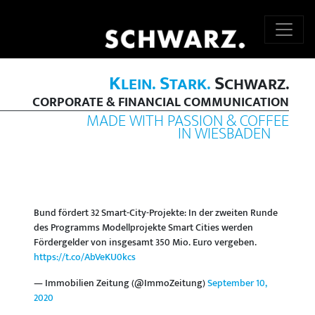
K
S
S
LEIN.
TARK.
CHWARZ.
CORPORATE & FINANCIAL COMMUNICATION
MADE WITH PASSION & COFFEE
IN WIESBADEN
Bund fördert 32 Smart-City-Projekte: In der zweiten Runde
des Programms Modellprojekte Smart Cities werden
Fördergelder von insgesamt 350 Mio. Euro vergeben.
https://t.co/AbVeKU0kcs
— Immobilien Zeitung (@ImmoZeitung)
September 10,
2020