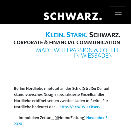
K
S
S
LEIN.
TARK.
CHWARZ.
CORPORATE & FINANCIAL COMMUNICATION
MADE WITH PASSION & COFFEE
IN WIESBADEN
Berlin: Nordliebe mietetet an der Schloßstraße: Der auf
skandivavisches Design spezialisierte Einzelhändler
Nordliebe eröffnet seinen zweiten Laden in Berlin. Für
Nordliebe bedeutet der ...
https://t.co/LWIaYBserv
— Immobilien Zeitung (@ImmoZeitung)
November 5,
2020